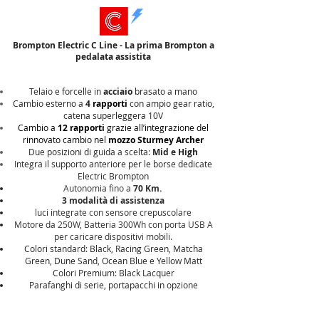
Brompton Electric C Line - La prima Brompton a
pedalata assistita
Telaio e forcelle in
acciaio
brasato a mano
Cambio esterno a
4
rapporti
con ampio gear ratio,
catena superleggera 10V
Cambio a
12 rapporti
grazie all’integrazione del
rinnovato cambio nel
mozzo Sturmey Archer
Due posizioni di guida a scelta:
Mid e High
Integra il supporto anteriore per le borse dedicate
Electric Brompton
Autonomia fino a
70 Km.
3 modalità di assistenza
luci integrate con sensore crepuscolare
Motore da 250W, Batteria 300Wh con porta USB A
per caricare dispositivi mobili.
Colori standard: Black, Racing Green, Matcha
Green, Dune Sand, Ocean Blue e Yellow Matt
Colori Premium: Black Lacquer
Parafanghi di serie, portapacchi in opzione