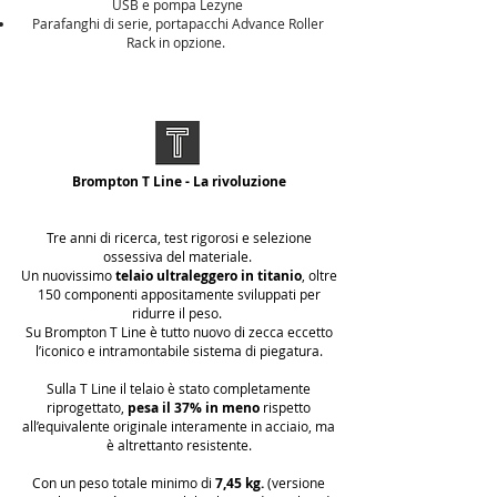
USB e pompa Lezyne
Parafanghi di serie, portapacchi
Advance Roller
Rack
in opzione.
Brompton T Line - La rivoluzione
Tre anni di ricerca, test rigorosi e selezione
ossessiva del materiale.
Un nuovissimo
telaio ultraleggero in titanio
, oltre
150 componenti appositamente sviluppati per
ridurre il peso.
Su Brompton T Line è tutto nuovo di zecca eccetto
l’iconico e intramontabile sistema di piegatura.
Sulla T Line il telaio è stato completamente
riprogettato,
pesa il 37% in meno
rispetto
all’equivalente originale interamente in acciaio, ma
è altrettanto resistente.
Con un peso totale minimo di
7,45 kg.
(versione