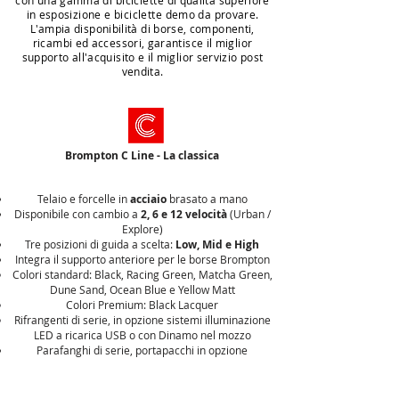
c
on
una gamma di
biciclette
di qualità superiore
in esposizione e
biciclette
demo da provare.
L'ampia disponibilità di borse, componenti,
ricambi ed accessori, garantisce il miglior
supporto all'acquisito e il miglior servizio post
vendita
.
Brompton C Line - La
classica
Telaio e forcelle in
acciaio
brasato a mano
Disponibile con cambio a
2, 6 e 12 velocità
(Urban /
Explore)
Tre posizioni di guida a scelta:
Low, Mid e High
Integra il supporto anteriore per le borse Brompton
Colori standard: Black, Racing Green, Matcha Green,
Dune Sand, Ocean Blue e Yellow Matt
Colori Premium: Black Lacquer
Rifrangenti di serie, in opzione sistemi illuminazione
LED a ricarica USB o con Dinamo nel mozzo
Parafanghi di serie, portapacchi in opzione