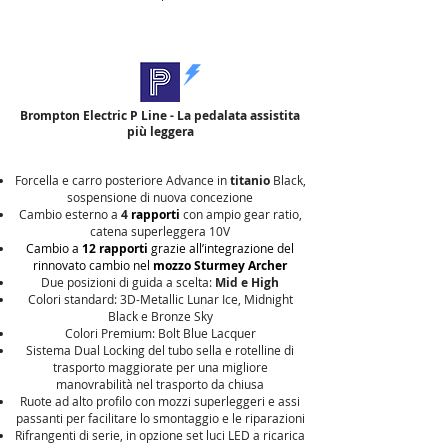
Brompton Electric P Line - La pedalata assistita
più leggera
Forcella e carro posteriore Advance in
titanio
Black,
sospensione di nuova concezione
Cambio esterno a
4
rapporti
con ampio gear ratio,
catena superleggera 10V
Cambio a
12 rapporti
grazie all’integrazione del
rinnovato cambio nel
mozzo Sturmey Archer
Due posizioni di guida a scelta:
Mid e High
Colori standard: 3D-Metallic Lunar Ice, Midnight
Black e Bronze Sky
Colori Premium:
Bolt Blue Lacquer
Sistema Dual Locking del tubo sella e rotelline di
trasporto maggiorate per una migliore
manovrabilità nel trasporto da chiusa
Ruote ad alto profilo con mozzi superleggeri e assi
passanti per facilitare lo smontaggio e le riparazioni
Rifrangenti di serie, in opzione set luci LED a ricarica