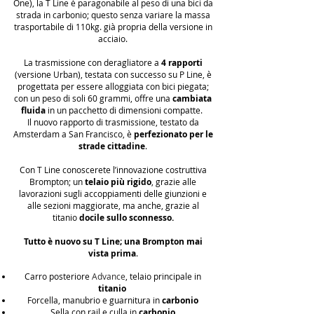
One), la T Line è paragonabile al peso di una bici da
strada in carbonio; questo senza variare la massa
trasportabile di 110kg. già propria della versione in
acciaio.
La trasmissione con deragliatore a
4 rapporti
(versione Urban), testata con successo su P Line, è
progettata per essere alloggiata con bici piegata;
con un peso di soli 60 grammi, offre una
cambiata
fluida
in un pacchetto di dimensioni compatte.
Il nuovo rapporto di trasmissione, testato da
Amsterdam a San Francisco, è
perfezionato per le
strade cittadine
.
Con T Line
conoscerete
l’innovazione costruttiva
Brompton; un
telaio più rigido
, grazie alle
lavorazioni sugli accoppiamenti delle giunzioni e
alle sezioni maggiorate, ma anche, grazie al
titanio
docile
sullo sconnesso.
Tutto è nuovo su T Line;
una Brompton mai
vista prima
.
Carro posteriore
Advance
, telaio principale in
titanio
Forcella, manubrio e guarnitura in
carbonio
Sella con rail e culla in
carbonio