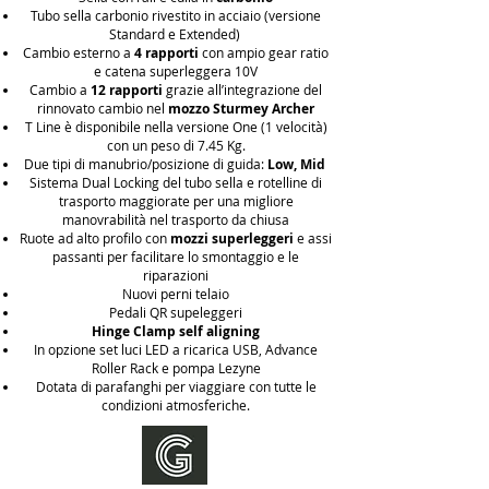
Tubo sella carbonio rivestito in acciaio (versione
Standard e Extended)
Cambio esterno a
4 rapporti
con ampio gear ratio
e catena superleggera 10V
Cambio a
12 rapporti
grazie all’integrazione del
rinnovato cambio nel
mozzo Sturmey Archer
T Line è disponibile nella versione One (1 velocità)
con un peso di 7.45 Kg.
Due tipi di manubrio/posizione di guida:
Low, Mid
Sistema Dual Locking del tubo sella e rotelline di
trasporto maggiorate per una migliore
manovrabilità nel trasporto da chiusa
Ruote ad alto profilo con
mozzi superleggeri
e assi
passanti per facilitare lo smontaggio e le
riparazioni
Nuovi perni telaio
Pedali QR supeleggeri
Hinge Clamp self aligning
In opzione set luci LED a ricarica USB, Advance
Roller Rack e pompa Lezyne
Dotata di parafanghi per viaggiare con tutte le
condizioni atmosferiche.