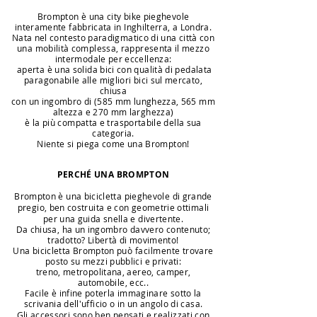
Brompton è una city bike pieghevole
interamente fabbricata in Inghilterra, a Londra.
Nata nel contesto paradigmatico di una città con
una mobilità complessa, rappresenta il mezzo
intermodale per eccellenza:
aperta è una solida bici con qualità di pedalata
paragonabile alle migliori bici sul mercato,
chiusa
con un
ingombro
di (
585 mm lunghezza, 565 mm
altezza e 270 mm larghezza)
è la più compatta e trasportabile della sua
categoria.
Niente si piega come una Brompton!
PERCHÉ UNA BROMPTON
Brompton è una bicicletta pieghevole di grande
pregio, ben costruita e con geometrie ottimali
per una guida snella e divertente.
Da chiusa, ha un ingombro davvero contenuto;
tradotto? Libertà di movimento!
Una bicicletta Brompton può
facilmente
trovare
posto su mezzi pubblici e privati:
treno, metropolitana, aereo, camper,
automobile, ecc..
Facile
è infine poterla immaginare sotto la
scrivania dell'ufficio o in un angolo di casa.
Gli accessori sono ben pensati e realizzati con