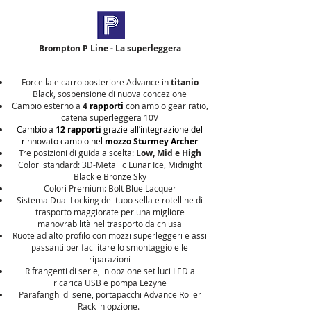
Brompton P Line - La superleggera
Forcella e carro posteriore Advance in
titanio
Black, sospensione di nuova concezione
Cambio esterno a
4
rapporti
con ampio gear ratio,
catena superleggera 10V
Cambio a
12 rapporti
grazie all’integrazione del
rinnovato cambio nel
mozzo Sturmey Archer
Tre posizioni di guida a scelta:
Low, Mid e High
Colori standard: 3D-Metallic Lunar Ice, Midnight
Black e Bronze Sky
Colori Premium:
Bolt Blue Lacquer
Sistema Dual Locking del tubo sella e rotelline di
trasporto maggiorate per una migliore
manovrabilità nel trasporto da chiusa
Ruote ad alto profilo con mozzi superleggeri e assi
passanti per facilitare lo smontaggio e le
riparazioni
Rifrangenti di serie, in opzione set luci LED a
ricarica USB e pompa Lezyne
Parafanghi di serie, portapacchi
Advance Roller
Rack
in opzione.