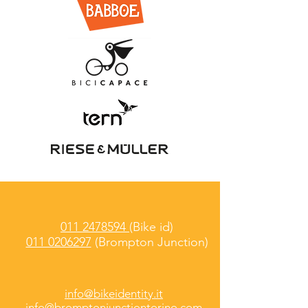
011 2478594
(Bike id)
011 0206297
(Brompton Junction)
info@bikeidentity.it
info@bromptonjunctiontorino.com