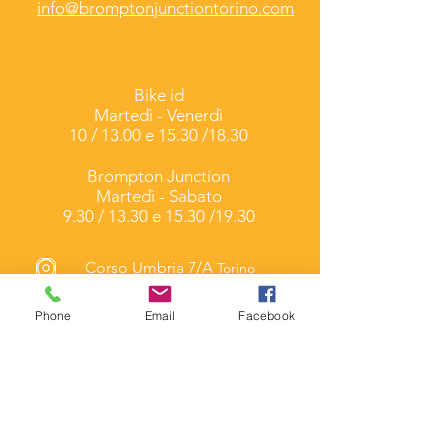
info@bromptonjunctiontorino.com
Bike id
Martedì -
Venerdì
10 / 13.00 e 15.30 /18.30
Brompton Junction
Martedì - Sabato
9.30 / 13.30 e 15.30 /19.30
Corso Umbria 7/A
Torino
(Folding & Cargo Bike)
Phone
Email
Facebook
Via Duchessa Jolanda
7/C
Torino (Brompton Junction)
Contatti