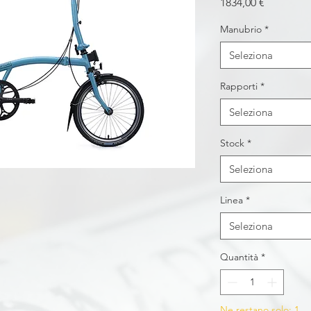
Prezzo
1834,00 €
Manubrio
*
Seleziona
Rapporti
*
Seleziona
Stock
*
Seleziona
Linea
*
Seleziona
Quantità
*
Ne restano solo: 1