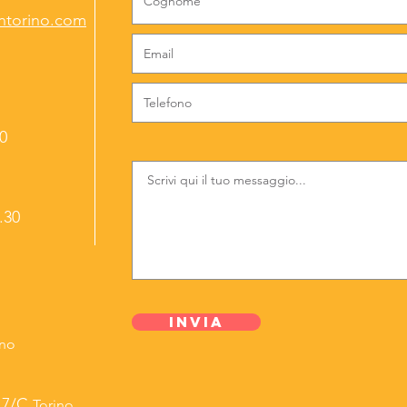
ntorino.com
30
.30
Invia
ino
a 7/C
Torino