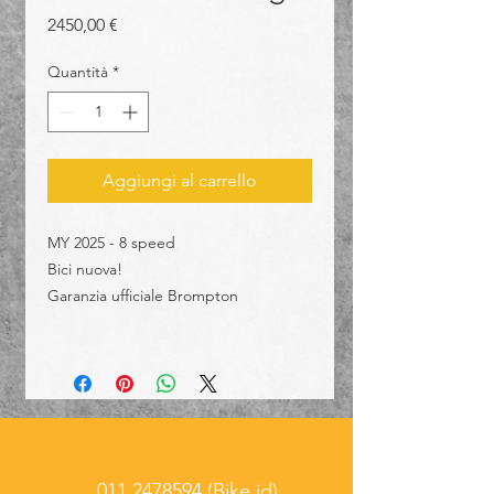
Prezzo
2450,00 €
Quantità
*
Aggiungi al carrello
MY 2025 - 8 speed
Bici nuova!
Garanzia ufficiale Brompton
011 2478594
(Bike id)