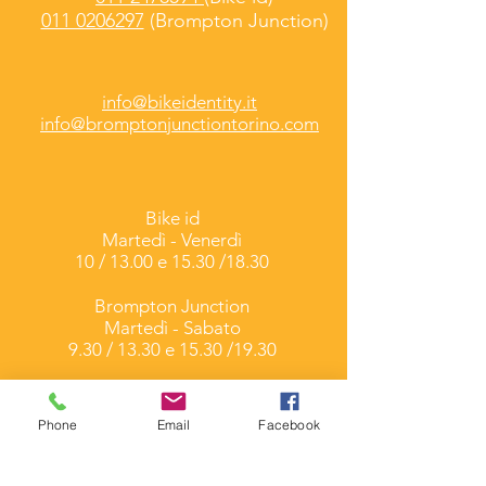
011 0206297
(Brompton Junction)
info@bikeidentity.it
info@bromptonjunctiontorino.com
Bike id
Martedì -
Venerdì
10 / 13.00 e 15.30 /18.30
Brompton Junction
Martedì - Sabato
9.30 / 13.30 e 15.30 /19.30
Corso Umbria 7/A
Torino
Phone
Email
Facebook
(Folding & Cargo Bike)
Via Duchessa Jolanda