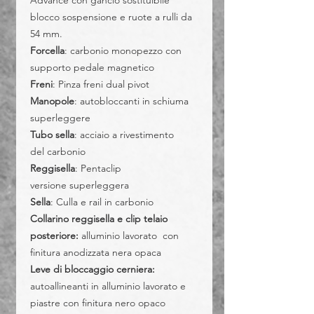
Advance con gancio sostituibile
blocco sospensione e ruote a rulli da
54 mm.
Forcella
: carbonio monopezzo con
supporto pedale magnetico
Freni
: Pinza freni dual pivot
Manopole
: autobloccanti in schiuma
superleggere
Tubo sella
: acciaio a rivestimento
del carbonio
Reggisella
: Pentaclip
versione superleggera
Sella
: Culla e rail in carbonio
Collarino reggisella e clip telaio
posteriore:
alluminio lavorato con
finitura anodizzata nera opaca
Leve di bloccaggio cerniera:
autoallineanti in alluminio lavorato e
piastre con finitura nero opaco