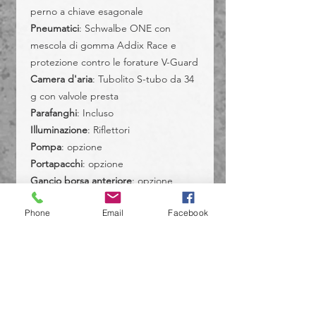
perno a chiave esagonale
Pneumatici
: Schwalbe ONE con
mescola di gomma Addix Race e
protezione contro le forature V-Guard
Camera d'aria
: Tubolito S-tubo da 34
g con valvole presta
Parafanghi
: Incluso
Illuminazione
: Riflettori
Pompa
: opzione
Portapacchi
: opzione
Gancio borsa anteriore
: opzione
Phone
Email
Facebook
011 2478594
(Bike id)
011 0206297
(Brompton Junction)