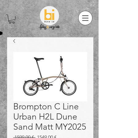
Brompton C Line
Urban H2L Dune
Sand Matt MY2025
Prezzo
Prezzo
 1599,00 € 
1549,00 €