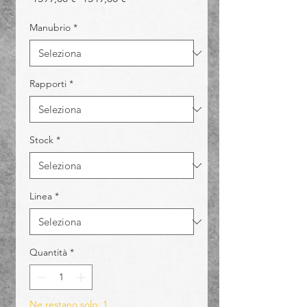
regolare
scontato
Manubrio
*
Rapporti
*
Stock
*
Linea
*
Quantità
*
Ne restano solo: 1