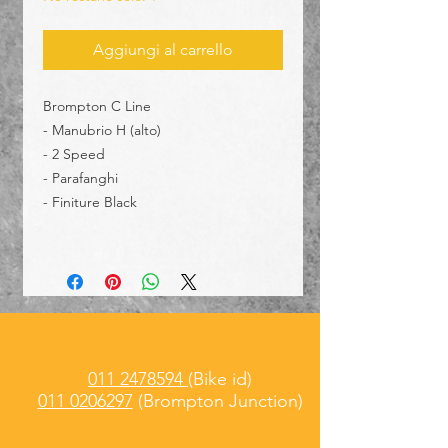
Aggiungi al carrello
Brompton C Line
- Manubrio H (alto)
- 2 Speed
- Parafanghi
- Finiture Black
011 2478594
(Bike id)
011 0206297
(Brompton Junction)