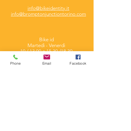
info@bikeidentity.it
info@bromptonjunctiontorino.com
Bike id
Martedì -
Venerdì
10 / 13.00 e 15.30 /18.30
Brompton Junction
Phone
Email
Facebook
Martedì - Sabato
9.30 / 13.30 e 15.30 /19.30
Corso Umbria 7/A
Torino
(Folding & Cargo Bike)
Via Duchessa Jolanda
7/C
Torino (Brompton Junction)
Contatti