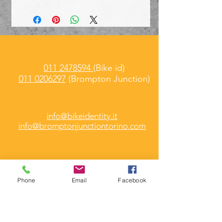
011 2478594
(Bike id)
011 0206297
(Brompton Junction)
info@bikeidentity.it
info@bromptonjunctiontorino.com
Bike id
Martedì -
Venerdì
Phone
Email
Facebook
10 / 13.00 e 15.30 /18.30
Brompton Junction
Martedì - Sabato