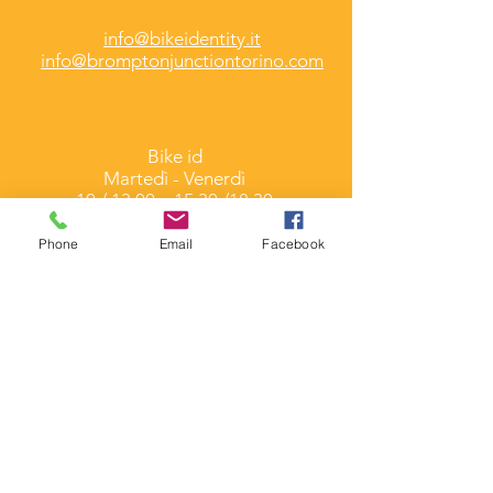
info@bikeidentity.it
info@bromptonjunctiontorino.com
Bike id
Martedì -
Venerdì
10 / 13.00 e 15.30 /18.30
Brompton Junction
Phone
Email
Facebook
Martedì - Sabato
9.30 / 13.30 e 15.30 /19.30
Corso Umbria 7/A
Torino
(Folding & Cargo Bike)
Via Duchessa Jolanda
7/C
Torino (Brompton Junction)
Contatti