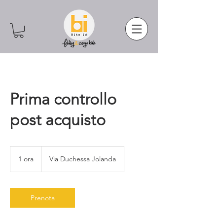
Prima controllo
post acquisto
1 ora
1
Via Duchessa Jolanda
o
r
Prenota