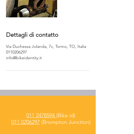
Dettagli di contatto
Via Duchessa Jolanda, 7c, Torino, TO, Italia
0110206297
info@bikeidentity.it
011 2478594
(Bike id)
011 0206297
(Brompton Junction)